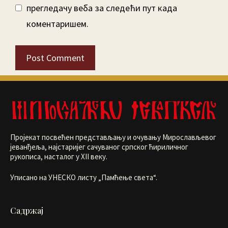
прегледачу веба за следећи пут када
коментаришем.
Пројекат посвећен представљању и очувању Мирослављевог
јеванђеља, најстаријег сачуваног српског ћириличног
рукописа, насталог у XII веку.
Уписано на УНЕСКО листу „Памћење света“.
Садржај