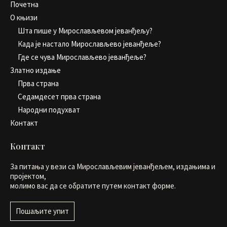
Почетна
О књизи
Шта пише у Мирослављевом јеванђељу?
Када је настало Мирослављево јеванђеље?
Где се чува Мирослављево јеванђеље?
Златно издање
Прва страна
Седамдесет прва страна
Народни подухват
Контакт
Контакт
За питања у вези са Мирослављевим јеванђељем, издањима и
пројектом,
молимо вас да се обратите путем контакт форме.
Пошаљите упит