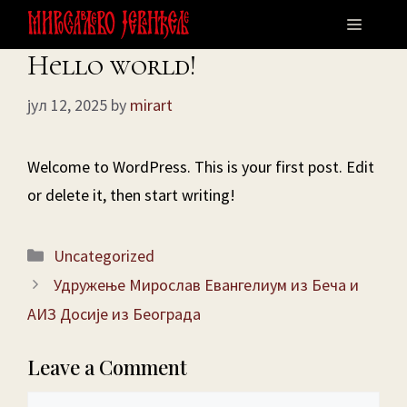
Skip
Menu
to
Hello world!
content
јул 12, 2025
by
mirart
Welcome to WordPress. This is your first post. Edit
or delete it, then start writing!
Categories
Uncategorized
Удружење Мирослав Евангелиум из Беча и
АИЗ Досије из Београда
Leave a Comment
Comment